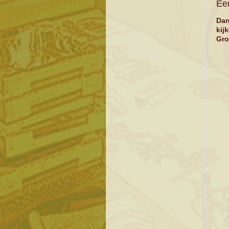
Een
Dan
kij
Gro