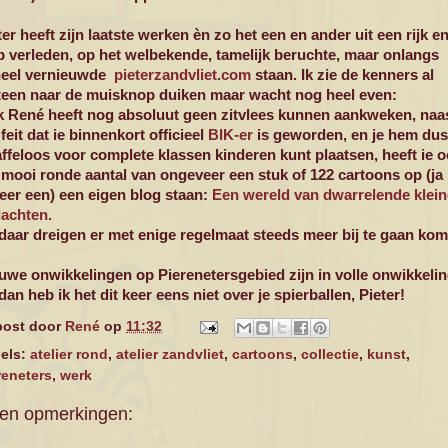
ter heeft zijn laatste werken èn zo het een en ander uit een rijk e
p verleden, op het welbekende, tamelijk beruchte, maar onlangs
eel vernieuwde
pieterzandvliet.com
staan. Ik zie de kenners al
een naar de muisknop duiken maar wacht nog heel even:
 René heeft nog absoluut geen zitvlees kunnen aankweken, naa
 feit dat ie binnenkort officieel
BIK-er
is geworden, en je hem dus
affeloos voor complete klassen kinderen kunt plaatsen, heeft ie 
 mooi ronde aantal van ongeveer een stuk of 122 cartoons op (ja
eer een) een eigen blog staan:
Een wereld van dwarrelende klein
achten.
daar dreigen er met enige regelmaat steeds meer bij te gaan kom
uwe onwikkelingen op Pierenetersgebied zijn in volle onwikkelin
dan heb ik het dit keer eens niet over je spierballen, Pieter!
ost door
René
op
11:32
els:
atelier rond
,
atelier zandvliet
,
cartoons
,
collectie
,
kunst
,
reneters
,
werk
en opmerkingen: