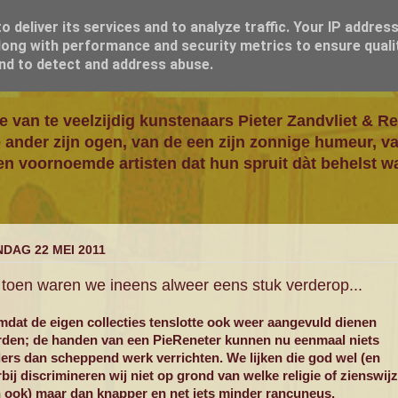
 deliver its services and to analyze traffic. Your IP addres
ong with performance and security metrics to ensure quali
and to detect and address abuse.
e van te veelzijdig kunstenaars Pieter Zandvliet & 
e ander zijn ogen, van de een zijn zonnige humeur, v
 voornoemde artisten dat hun spruit dàt behelst wa
DAG 22 MEI 2011
toen waren we ineens alweer eens stuk verderop...
omdat de eigen collecties tenslotte ook weer aangevuld dienen
den; de handen van een PieReneter kunnen nu eenmaal niets
ers dan scheppend werk verrichten. We lijken die god wel (en
rbij discrimineren wij niet op grond van welke religie of zienswij
 ook) maar dan knapper en net iets minder rancuneus.