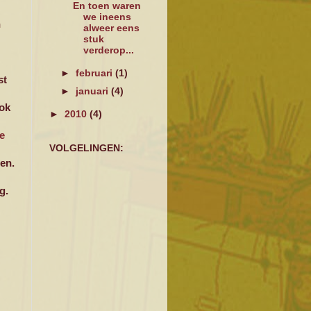
En toen waren
we ineens
n
alweer eens
stuk
verderop...
►
februari
(1)
st
►
januari
(4)
ook
►
2010
(4)
e
VOLGELINGEN:
en.
g.