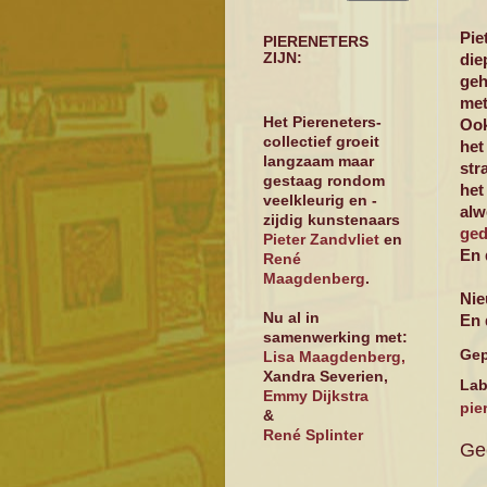
Pie
PIERENETERS
ZIJN:
die
geh
met
Het Piereneters-
Ook
collectief groeit
het
langzaam maar
str
gestaag rondom
het
veelkleurig en -
alw
zijdig kunstenaars
ged
Pieter Zandvliet
en
En 
René
Maagdenberg
.
Nie
Nu al in
En 
samenwerking met:
Gep
Lisa Maagdenberg,
Xandra Severien,
Lab
Emmy Dijkstra
pie
&
René Splinter
Ge