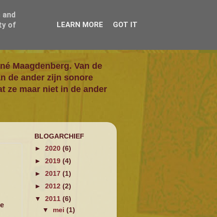
s and
ty of
LEARN MORE
GOT IT
René Maagdenberg. Van de
an de ander zijn sonore
t ze maar niet in de ander
BLOGARCHIEF
►
2020
(6)
►
2019
(4)
►
2017
(1)
►
2012
(2)
▼
2011
(6)
ze
▼
mei
(1)