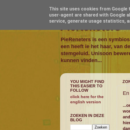
This site uses cookies from Google to
user-agent are shared with Google al
service, generate usage statistics, 
PieReneters
PieReneters is een symbios
een heeft ie het haar, van d
stemgeluid. Unisoon beweren
kunnen vinden...
YOU MIGHT FIND
ZON
THIS EASIER TO
FOLLOW
En 
click here for the
english version
...
wor
ZOEKEN IN DEZE
and
BLOG
hie
dan